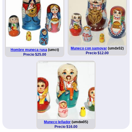
Muneco con samovar
(umdx02)
Hombre muneca rusa
(umct)
Precio $12.00
Precio $25.00
Muneco leñador
(umdw05)
Precio $16.00