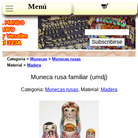
Menú
Novedades:
Su Email:
Subscribirse
Categoria >
Munecas
>
Munecas rusas
Material >
Madera
Muneca rusa familiar (umdj)
Categoria:
Munecas rusas
, Material:
Madera