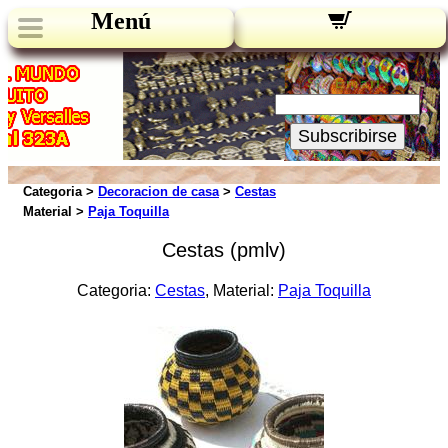
Menú
Novedades:
Su Email:
Subscribirse
Categoria >
Decoracion de casa
>
Cestas
Material >
Paja Toquilla
Cestas (pmlv)
Categoria:
Cestas
, Material:
Paja Toquilla