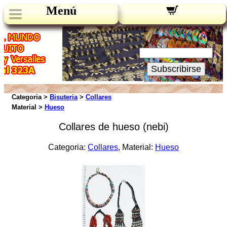
Menú
Novedades:
Su Email:
Subscribirse
Categoria >
Bisuteria
>
Collares
Material >
Hueso
Collares de hueso (nebi)
Categoria:
Collares
, Material:
Hueso