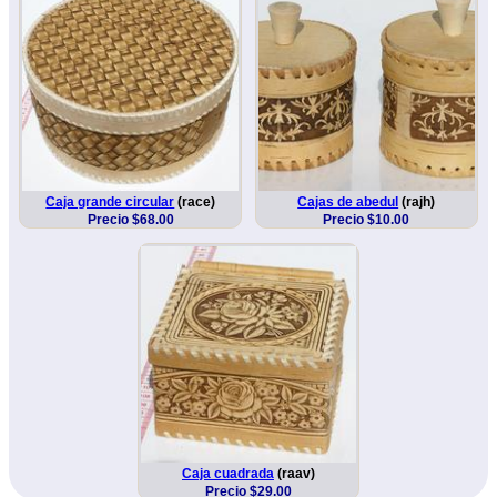
Caja grande circular
(race)
Cajas de abedul
(rajh)
Precio $68.00
Precio $10.00
Caja cuadrada
(raav)
Precio $29.00