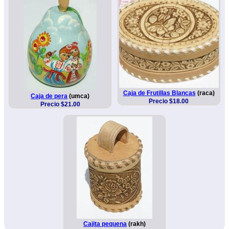
Caja de Frutillas Blancas
(raca)
Caja de pera
(umca)
Precio $18.00
Precio $21.00
Cajita pequena
(rakh)