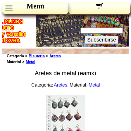
Menú
Novedades:
Su Email:
Subscribirse
Categoria >
Bisuteria
>
Aretes
Material >
Metal
Aretes de metal (eamx)
Categoria:
Aretes
, Material:
Metal