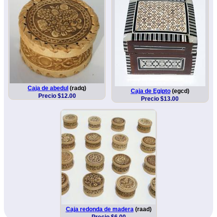
Caja de abedul
(radq)
Caja de Egipto
(egcd)
Precio $12.00
Precio $13.00
Caja redonda de madera
(raad)