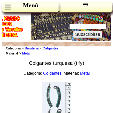
Menú
Novedades:
Su Email:
Subscribirse
Categoria >
Bisuteria
>
Colgantes
Material >
Metal
Colgantes turquesa (tify)
Categoria:
Colgantes
, Material:
Metal