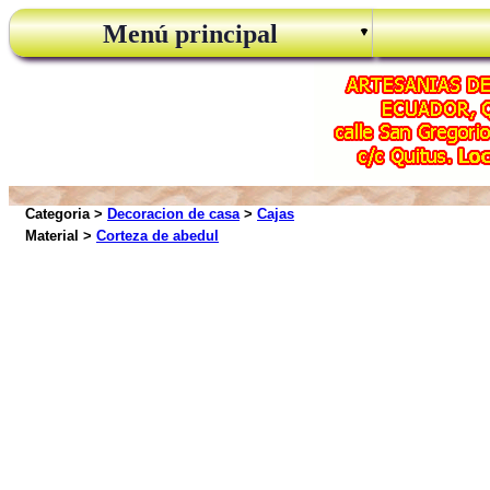
Menú principal
Categoria >
Decoracion de casa
>
Cajas
Material >
Corteza de abedul