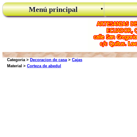
Menú principal
Categoria >
Decoracion de casa
>
Cajas
Material >
Corteza de abedul