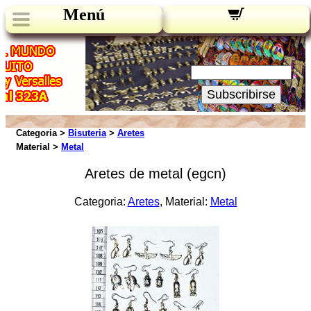
Menú
Novedades:
Su Email:
Subscribirse
Categoria >
Bisuteria
>
Aretes
Material >
Metal
Aretes de metal (egcn)
Categoria:
Aretes
, Material:
Metal