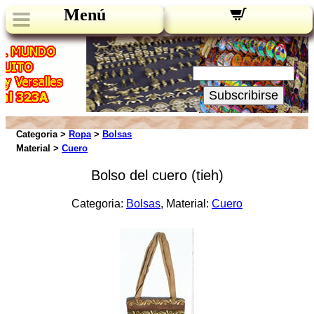
Menú
Novedades:
Su Email:
Subscribirse
Categoria >
Ropa
>
Bolsas
Material >
Cuero
Bolso del cuero (tieh)
Categoria:
Bolsas
, Material:
Cuero