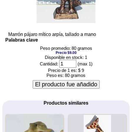
Marrón pájaro mítico arpía, tallado a mano
Palabras clave
Peso promedio: 80 gramos
Precio $9.00
Disponible en stock: 1
Cantidad:
(max 1)
Precio de 1 es:
$ 9
Peso es:
80 gramos
El producto fue añadido
Productos similares