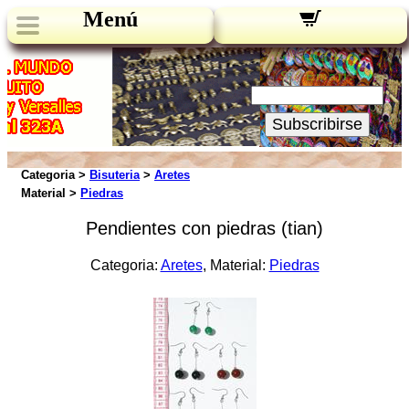
Menú
Novedades:
Su Email:
Subscribirse
Categoria >
Bisuteria
>
Aretes
Material >
Piedras
Pendientes con piedras (tian)
Categoria:
Aretes
, Material:
Piedras