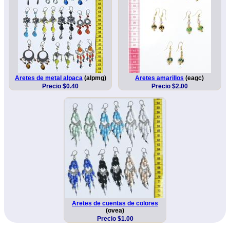
Aretes de metal alpaca
(alpmg)
Aretes amarillos
(eagc)
Precio $0.40
Precio $2.00
Aretes de cuentas de colores
(ovea)
Precio $1.00