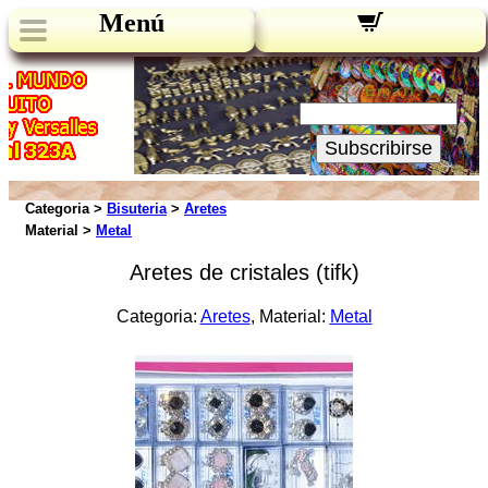
Menú
Novedades:
Su Email:
Subscribirse
Categoria >
Bisuteria
>
Aretes
Material >
Metal
Aretes de cristales (tifk)
Categoria:
Aretes
, Material:
Metal