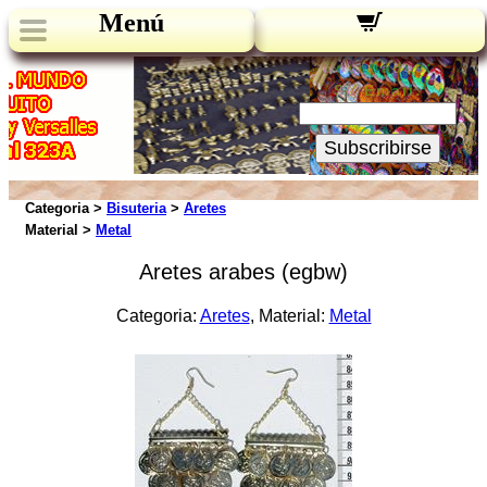
Menú
Novedades:
Su Email:
Subscribirse
Categoria >
Bisuteria
>
Aretes
Material >
Metal
Aretes arabes (egbw)
Categoria:
Aretes
, Material:
Metal