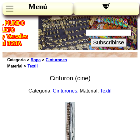
Menú
Novedades:
Su Email:
Subscribirse
Categoria >
Ropa
>
Cinturones
Material >
Textil
Cinturon (cine)
Categoria:
Cinturones
, Material:
Textil