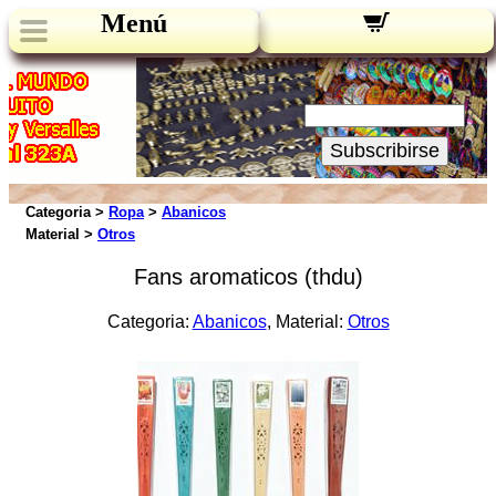
Menú
Novedades:
Su Email:
Subscribirse
Categoria >
Ropa
>
Abanicos
Material >
Otros
Fans aromaticos (thdu)
Categoria:
Abanicos
, Material:
Otros