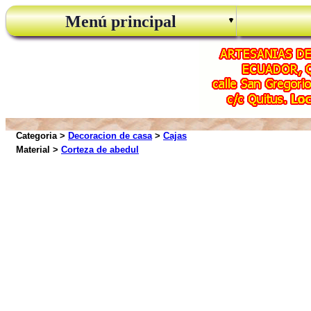
Menú principal
Categoria >
Decoracion de casa
>
Cajas
Material >
Corteza de abedul