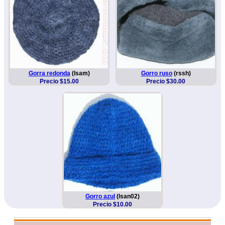
Gorra redonda
(lsam)
Gorro ruso
(rssh)
Precio $15.00
Precio $30.00
Gorro azul
(lsan02)
Precio $10.00