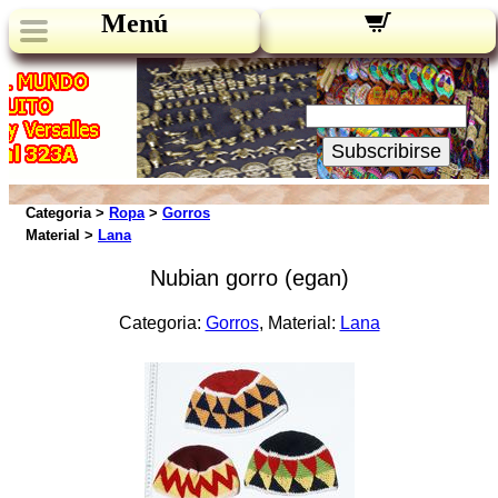
Menú
Novedades:
Su Email:
Subscribirse
Categoria >
Ropa
>
Gorros
Material >
Lana
Nubian gorro (egan)
Categoria:
Gorros
, Material:
Lana