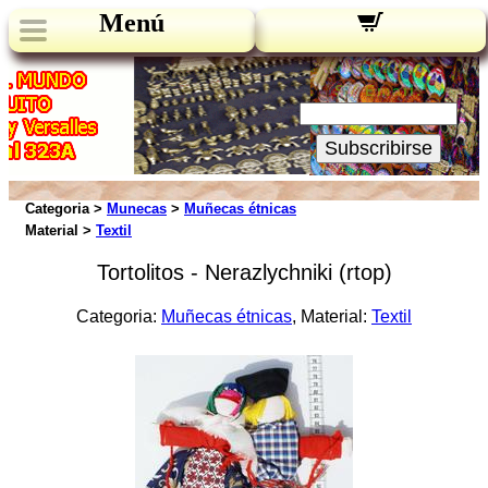
Menú
Novedades:
Su Email:
Subscribirse
Categoria >
Munecas
>
Muñecas étnicas
Material >
Textil
Tortolitos - Nerazlychniki (rtop)
Categoria:
Muñecas étnicas
, Material:
Textil