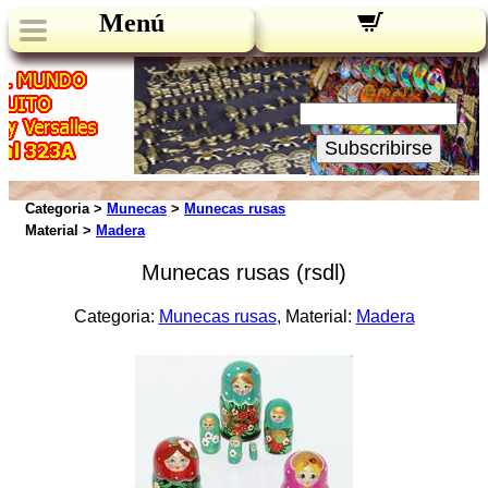
Menú
Novedades:
Su Email:
Subscribirse
Categoria >
Munecas
>
Munecas rusas
Material >
Madera
Munecas rusas (rsdl)
Categoria:
Munecas rusas
, Material:
Madera