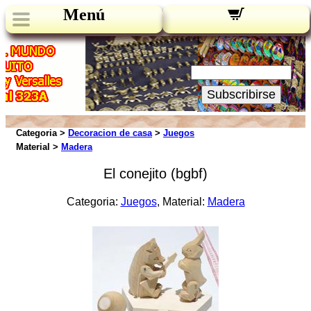
Menú
Novedades:
Su Email:
Subscribirse
Categoria >
Decoracion de casa
>
Juegos
Material >
Madera
El conejito (bgbf)
Categoria:
Juegos
, Material:
Madera