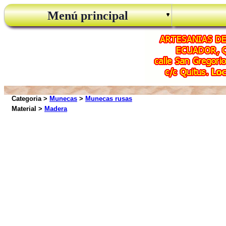
Menú principal
Categoria >
Munecas
>
Munecas rusas
Material >
Madera