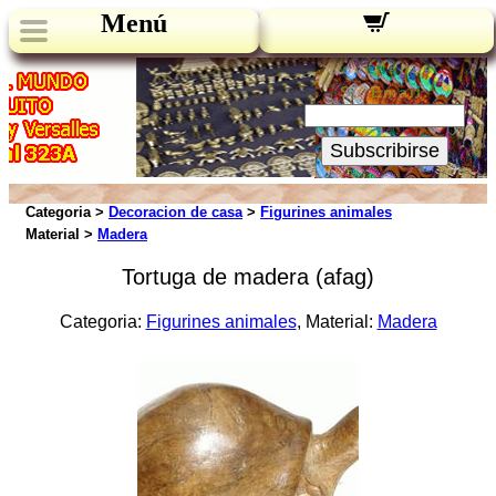
Menú
Novedades:
Su Email:
Subscribirse
Categoria >
Decoracion de casa
>
Figurines animales
Material >
Madera
Tortuga de madera (afag)
Categoria:
Figurines animales
, Material:
Madera