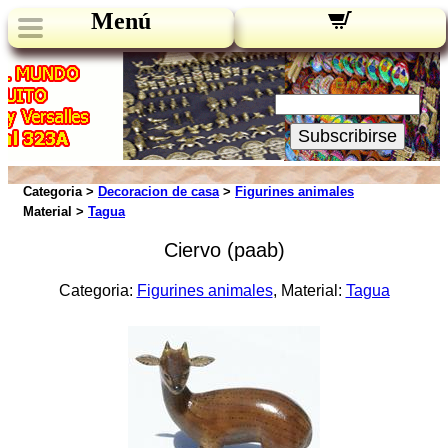
Menú
Novedades:
Su Email:
Subscribirse
Categoria >
Decoracion de casa
>
Figurines animales
Material >
Tagua
Ciervo (paab)
Categoria:
Figurines animales
, Material:
Tagua