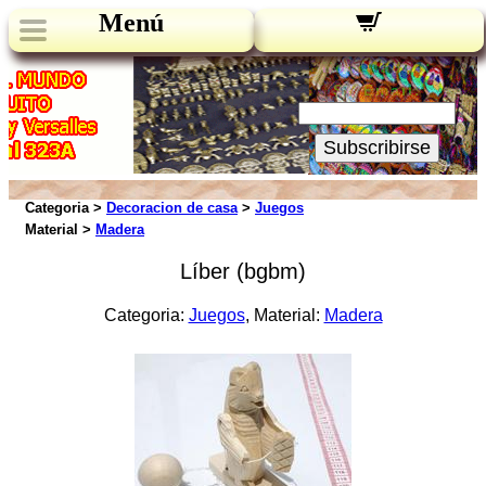
Menú
Novedades:
Su Email:
Subscribirse
Categoria >
Decoracion de casa
>
Juegos
Material >
Madera
Líber (bgbm)
Categoria:
Juegos
, Material:
Madera