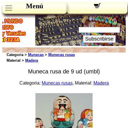
Menú
Novedades:
Su Email:
Subscribirse
Categoria >
Munecas
>
Munecas rusas
Material >
Madera
Muneca rusa de 9 ud (umbl)
Categoria:
Munecas rusas
, Material:
Madera