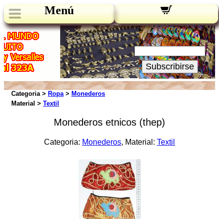
Menú
Novedades:
Su Email:
Subscribirse
Categoria >
Ropa
>
Monederos
Material >
Textil
Monederos etnicos (thep)
Categoria:
Monederos
, Material:
Textil