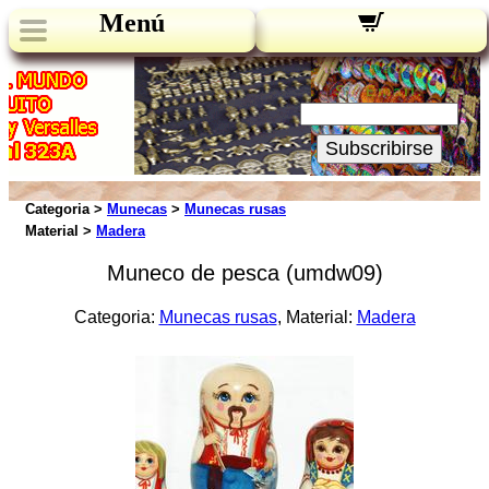
Menú
Novedades:
Su Email:
Subscribirse
Categoria >
Munecas
>
Munecas rusas
Material >
Madera
Muneco de pesca (umdw09)
Categoria:
Munecas rusas
, Material:
Madera