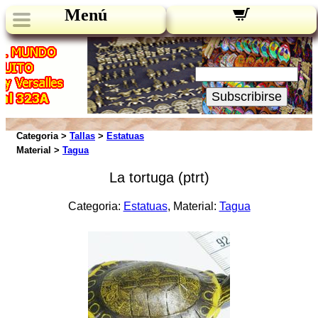
Menú
Novedades:
Su Email:
Subscribirse
Categoria >
Tallas
>
Estatuas
Material >
Tagua
La tortuga (ptrt)
Categoria:
Estatuas
, Material:
Tagua