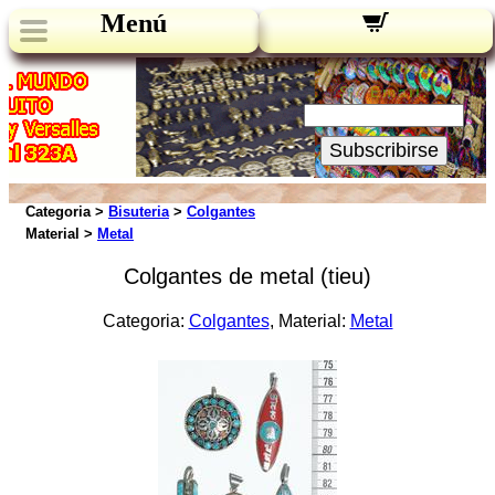
Menú
Novedades:
Su Email:
Subscribirse
Categoria >
Bisuteria
>
Colgantes
Material >
Metal
Colgantes de metal (tieu)
Categoria:
Colgantes
, Material:
Metal