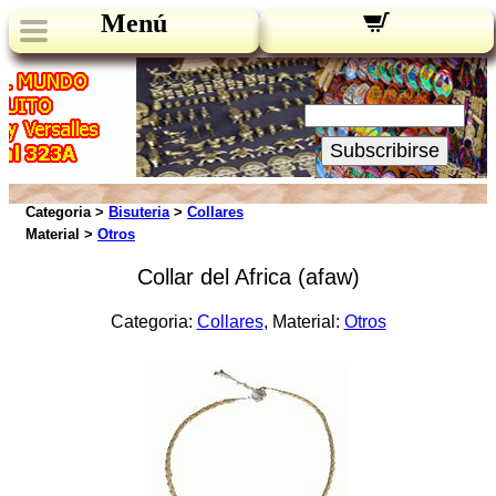
Menú
Novedades:
Su Email:
Subscribirse
Categoria >
Bisuteria
>
Collares
Material >
Otros
Collar del Africa (afaw)
Categoria:
Collares
, Material:
Otros