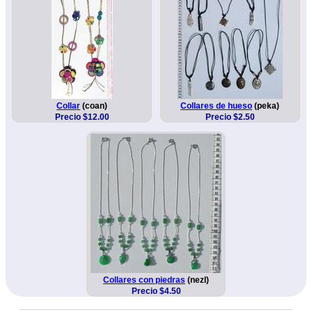
Collar
(coan)
Collares de hueso
(peka)
Precio $12.00
Precio $2.50
Collares con piedras
(nezl)
Precio $4.50