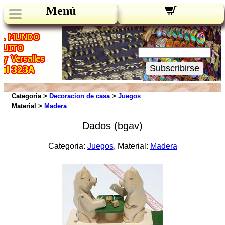
Menú
Novedades:
Su Email:
Subscribirse
Categoria >
Decoracion de casa
>
Juegos
Material >
Madera
Dados (bgav)
Categoria:
Juegos
, Material:
Madera