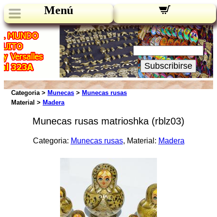
Menú
Novedades:
Su Email:
Subscribirse
Categoria >
Munecas
>
Munecas rusas
Material >
Madera
Munecas rusas matrioshka (rblz03)
Categoria:
Munecas rusas
, Material:
Madera