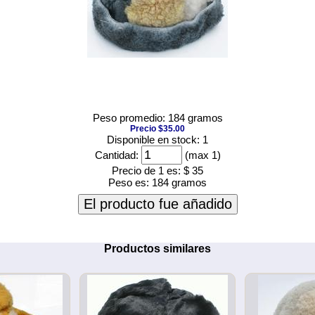
Peso promedio: 184 gramos
Precio $35.00
Disponible en stock: 1
Cantidad:
(max 1)
Precio de 1 es:
$ 35
Peso es:
184 gramos
El producto fue añadido
Productos similares