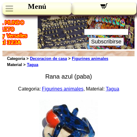
Menú
Novedades:
Su Email:
Subscribirse
Categoria >
Decoracion de casa
>
Figurines animales
Material >
Tagua
Rana azul (paba)
Categoria:
Figurines animales
, Material:
Tagua