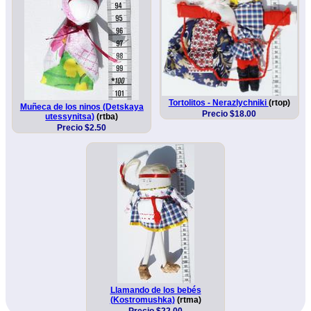
Tortolitos - Nerazlychniki
(rtop)
Muñeca de los ninos (Detskaya
Precio $18.00
utessynitsa)
(rtba)
Precio $2.50
Llamando de los bebés
(Kostromushka)
(rtma)
Precio $22.00