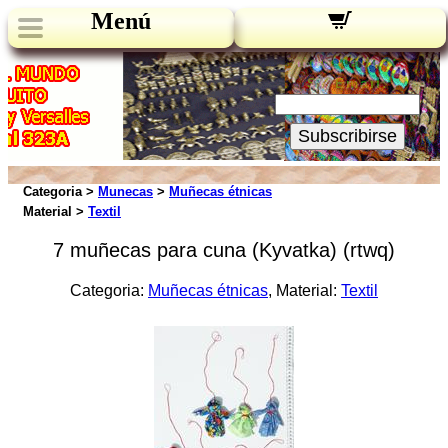
Menú
Novedades:
Su Email:
Subscribirse
Categoria >
Munecas
>
Muñecas étnicas
Material >
Textil
7 muñecas para cuna (Kyvatka) (rtwq)
Categoria:
Muñecas étnicas
, Material:
Textil