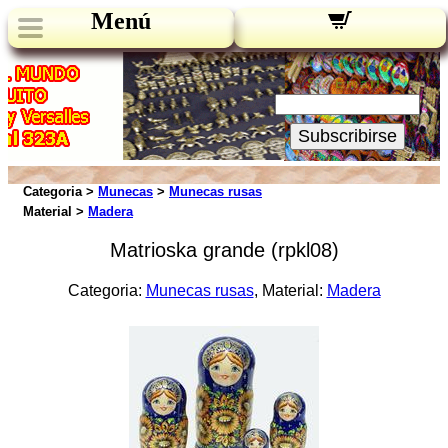
Menú
Novedades:
Su Email:
Subscribirse
Categoria >
Munecas
>
Munecas rusas
Material >
Madera
Matrioska grande (rpkl08)
Categoria:
Munecas rusas
, Material:
Madera