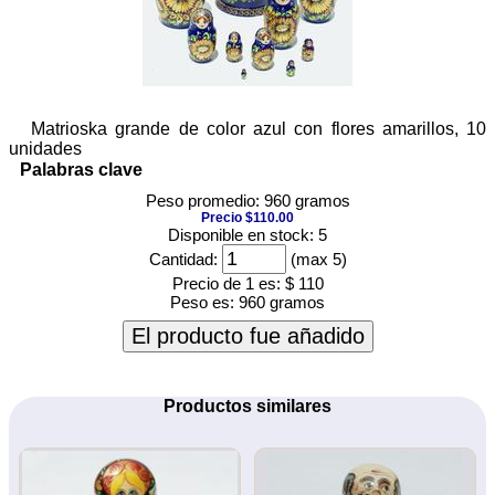
Matrioska grande de color azul con flores amarillos, 10
unidades
Palabras clave
Peso promedio: 960 gramos
Precio $110.00
Disponible en stock: 5
Cantidad:
(max 5)
Precio de 1 es:
$ 110
Peso es:
960 gramos
El producto fue añadido
Productos similares