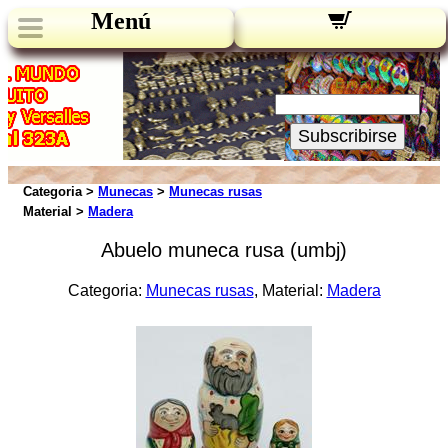
Menú
Novedades:
Su Email:
Subscribirse
Categoria >
Munecas
>
Munecas rusas
Material >
Madera
Abuelo muneca rusa (umbj)
Categoria:
Munecas rusas
, Material:
Madera