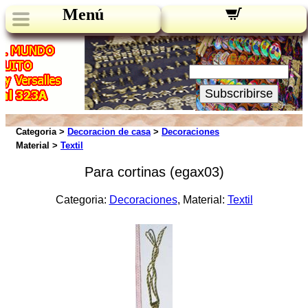
Menú
Novedades:
Su Email:
Subscribirse
Categoria >
Decoracion de casa
>
Decoraciones
Material >
Textil
Para cortinas (egax03)
Categoria:
Decoraciones
, Material:
Textil