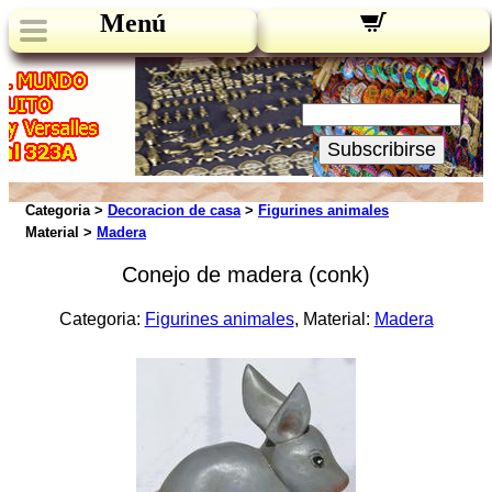
Menú
Novedades:
Su Email:
Subscribirse
Categoria >
Decoracion de casa
>
Figurines animales
Material >
Madera
Conejo de madera (conk)
Categoria:
Figurines animales
, Material:
Madera