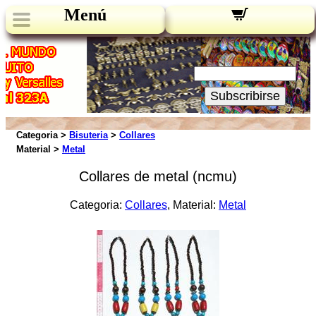
Menú
Novedades:
Su Email:
Subscribirse
Categoria >
Bisuteria
>
Collares
Material >
Metal
Collares de metal (ncmu)
Categoria:
Collares
, Material:
Metal