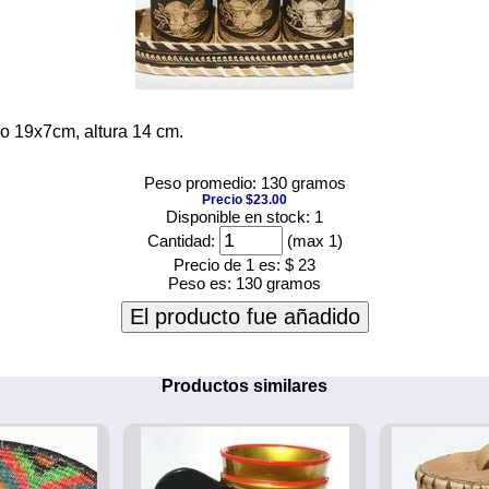
o 19x7cm, altura 14 cm.
Peso promedio: 130 gramos
Precio $23.00
Disponible en stock: 1
Cantidad:
(max 1)
Precio de 1 es:
$ 23
Peso es:
130 gramos
El producto fue añadido
Productos similares