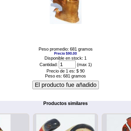
Peso promedio: 681 gramos
Precio $90.00
Disponible en stock: 1
Cantidad:
(max 1)
Precio de 1 es:
$ 90
Peso es:
681 gramos
El producto fue añadido
Productos similares