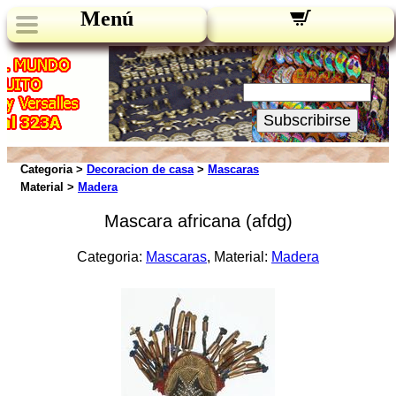
Menú
Novedades:
Su Email:
Subscribirse
Categoria >
Decoracion de casa
>
Mascaras
Material >
Madera
Mascara africana (afdg)
Categoria:
Mascaras
, Material:
Madera