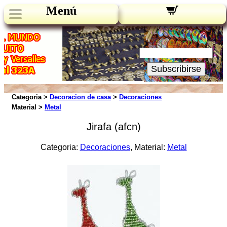
Menú
Novedades:
Su Email:
Subscribirse
Categoria >
Decoracion de casa
>
Decoraciones
Material >
Metal
Jirafa (afcn)
Categoria:
Decoraciones
, Material:
Metal