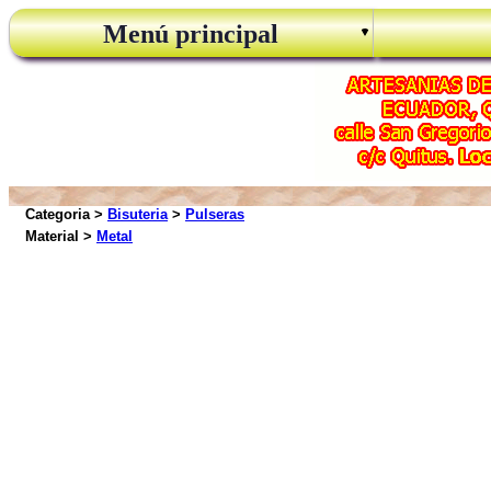
Menú principal
Categoria >
Bisuteria
>
Pulseras
Material >
Metal