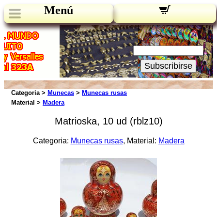
Menú
Novedades:
Su Email:
Subscribirse
Categoria >
Munecas
>
Munecas rusas
Material >
Madera
Matrioska, 10 ud (rblz10)
Categoria:
Munecas rusas
, Material:
Madera