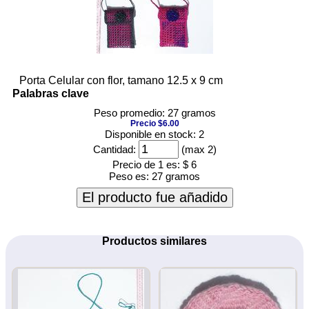
Porta Celular con flor, tamano 12.5 x 9 cm
Palabras clave
Peso promedio: 27 gramos
Precio $6.00
Disponible en stock: 2
Cantidad:
(max 2)
Precio de 1 es:
$ 6
Peso es:
27 gramos
El producto fue añadido
Productos similares